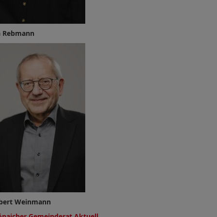
ia Rebmann
bert Weinmann
önaicher Gemeinderat Aktuell