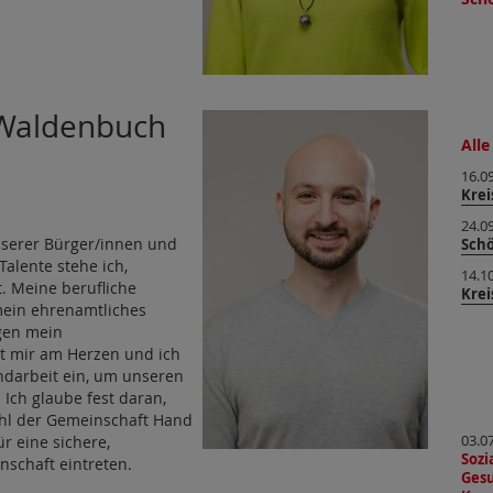
, Waldenbuch
Alle
16.0
Krei
24.0
unserer Bürger/innen und
Sch
Talente stehe ich,
14.1
t. Meine berufliche
Krei
ein ehrenamtliches
gen mein
gt mir am Herzen und ich
endarbeit ein, um unseren
Ich glaube fest daran,
ohl der Gemeinschaft Hand
r eine sichere,
03.0
Soz
nschaft eintreten.
Gesu