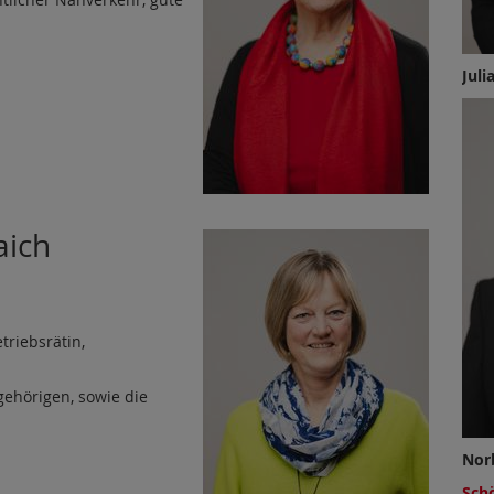
Jul
aich
riebsrätin,
ehörigen, sowie die
Nor
Sch