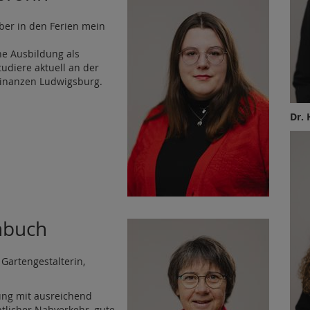
ber in den Ferien mein
ne Ausbildung als
udiere aktuell an der
Finanzen Ludwigsburg.
Dr. 
nbuch
 Gartengestalterin,
gung mit ausreichend
ntlicher Nahverkehr, gute