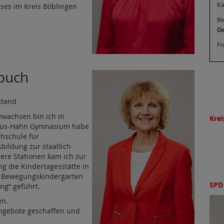
ses im Kreis Böblingen
Ka
Be
Ge
Fr
buch
stand
gewachsen bin ich in
Krei
häus-Hahn Gymnasium habe
chschule für
sbildung zur staatlich
ere Stationen kam ich zur
ng die Kindertagesstätte in
en Bewegungskindergarten
SPD 
ng“ geführt.
en.
ngebote geschaffen und