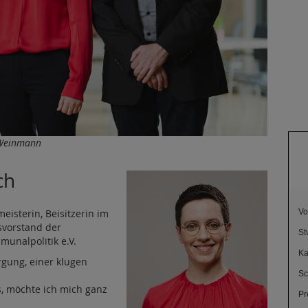
t Weinmann
ch
meisterin, Beisitzerin im
Vo
svorstand der
St
unalpolitik e.V.
Ka
gung, einer klugen
Sc
 möchte ich mich ganz
Pr