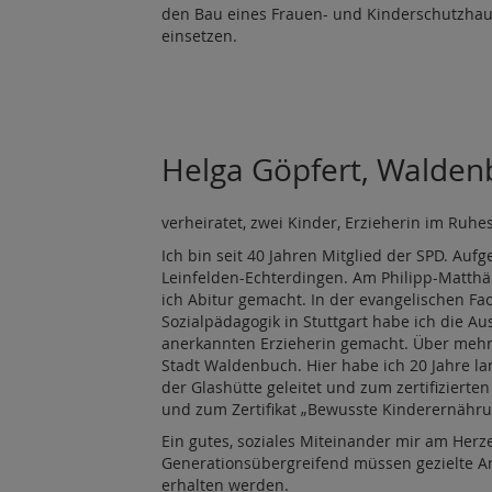
den Bau eines Frauen- und Kinderschutzhau
einsetzen.
Helga Göpfert, Walden
verheiratet, zwei Kinder, Erzieherin im Ruhe
Ich bin seit 40 Jahren Mitglied der SPD. Auf
Leinfelden-Echterdingen. Am Philipp-Matt
ich Abitur gemacht. In der evangelischen Fa
Sozialpädagogik in Stuttgart habe ich die Au
anerkannten Erzieherin gemacht. Über mehr
Stadt Waldenbuch. Hier habe ich 20 Jahre la
der Glashütte geleitet und zum zertifiziert
und zum Zertifikat „Bewusste Kinderernähru
Ein gutes, soziales Miteinander mir am Herz
Generationsübergreifend müssen gezielte A
erhalten werden.