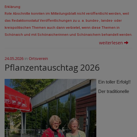
Erklärung:
Rote Abschnitte konnten im Mitteilungsblatt nicht veröffentlicht werden, weil
das Redaktionsstatut Veröffentlichungen zu u. a. bundes-, landes- oder
kreispolitischen Themen auch dann verbietet, wenn diese Themen in
Schönaich und mit Schönaicherinnen und Schönaichern behandelt werden.
weiterlesen
24.05.2026
in
Ortsverein
Pflanzentauschtag 2026
Ein toller Erfolg!!
Der traditionelle