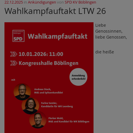
22.12.2025
in
Ankündigungen
von
SPD KV Böblingen
Wahlkampfauftakt LTW 26
Liebe
Genossinnen,
liebe Genossen,
die heiße