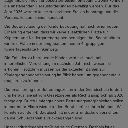
augenblicklich noch unbesetzten Stellen entspannt. Somit können
die anstehenden Herausforderungen bewältigt werden. Für das
Jahr 2026 werden keine zusätzlichen Stellen beantragt und die
Personalkosten bleiben konstant.
Die Bedarfsplanung der Kinderbetreuung hat nach einer neuen
Erhebung ergeben, dass wir keine zusätzlichen Plätze für
Krippen- und Kindergartengruppen benötigen; bei Bedarf hätten
wir freie Plätze in der umgebauten, neuen 4- gruppigen
Kindertagesstätte Finkenweg.
Die Zahl der zu betreuende Kinder, wird sich auch bei
innerörtlicher Verdichtung im nächsten Jahr nicht wesentlich
erhöhen. Trotzdem müssen wir die aktuellen Zahlen zur
Kindergartenbedarfsplanung im Blick haben, um gegebenenfalls
reagieren zu können.
Die Erweiterung der Betreuungszeiten in der Grundschule fordert
uns heraus; sie ist vom Gesetzgeber als Rechtsanspruch ab 2026
festgelegt. Durch umfangreichere Betreuungsmöglichkeiten sollen
immer mehr Eltern wieder in den Beruf zurückkehren können. Wir
konnten auf den 4. Bauabschnitt in der Grundschule verzichten,
da die Schülerzahlen zurückgegangen sind.
Unser Industriegebiet stößt an seine Grenzen. Deshalb ist es