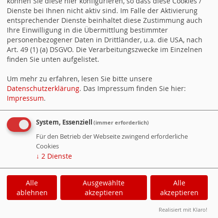
können Sie diese hier konfigurieren, so dass diese Cookies /
und dann auf den Weg bringen wollen. „Die Kommission hatte die
Dienste bei Ihnen nicht aktiv sind. Im Falle der Aktivierung
Aufgabe, Vorschläge zu entwickeln, wie insbesondere Menschen mit
entsprechender Dienste beinhaltet diese Zustimmung auch
kleinen und mittleren Einkommen ihren Lebensstandard im Alter
Ihre Einwilligung in die Übermittlung bestimmter
sichern… Dagmar Schmidt zu den Empfehlungen der
personenbezogener Daten in Drittländer, u.a. die USA, nach
Rentenkommission weiterlesen
Art. 49 (1) (a) DSGVO. Die Verarbeitungszwecke im Einzelnen
20.06.2026 12:14
Gabriela Heinrich zum Weltflüchtlingstag
finden Sie unten aufgelistet.
117 Millionen Menschen auf der Flucht Gabriela Heinrich,
menschenrechtspolitische Sprecherin: Am 20. Juni, dem
Um mehr zu erfahren, lesen Sie bitte unsere
Weltflüchtlingstag der Vereinten Nationen, wird daran erinnert, dass
Millionen Menschen gezwungenermaßen ihre Heimat verlassen
Datenschutzerklärung
. Das Impressum finden Sie hier:
mussten. Hinter den Zahlen stehen persönliche Geschichten und
Impressum
.
individuelle Schicksale. „Aktuell sind weltweit über 117 Millionen
Menschen auf der Flucht, darunter viele Kinder, oftmals ohne die
Begleitung… Gabriela Heinrich zum Weltflüchtlingstag weiterlesen
System, Essenziell
(immer erforderlich)
Ein Service von
websozis.info
Für den Betrieb der Webseite zwingend erforderliche
Cookies
↓
2
Dienste
Suchen
Alle
Ausgewählte
Alle
ablehnen
akzeptieren
akzeptieren
Realisiert mit Klaro!