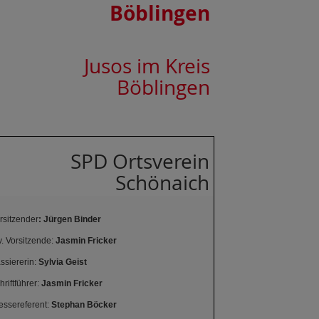
Böblingen
Jusos im Kreis
Böblingen
SPD Ortsverein
Schönaich
rsitzender
: Jürgen Binder
v. Vorsitzende:
Jasmin Fricker
ssiererin:
Sylvia Geist
hriftführer:
Jasmin Fricker
essereferent:
Stephan Böcker