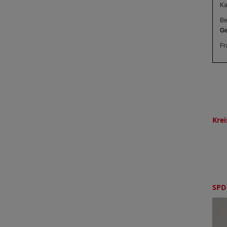
Ka
Be
Ge
Fr
Krei
SPD 