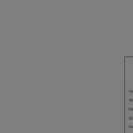
Vo
St
Ka
Sc
Pr