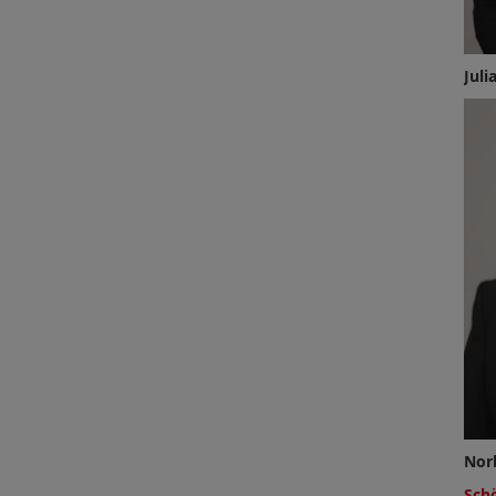
Jul
Nor
Sch