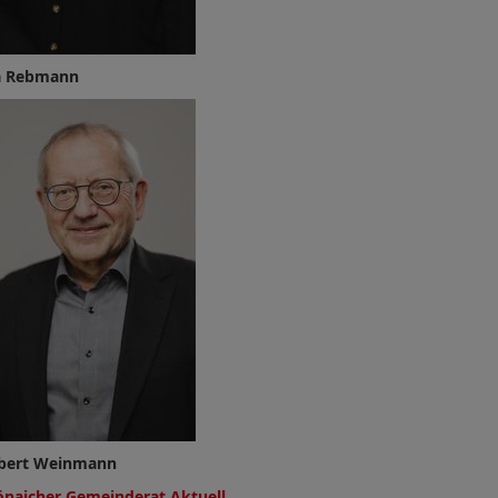
ia Rebmann
bert Weinmann
önaicher Gemeinderat Aktuell